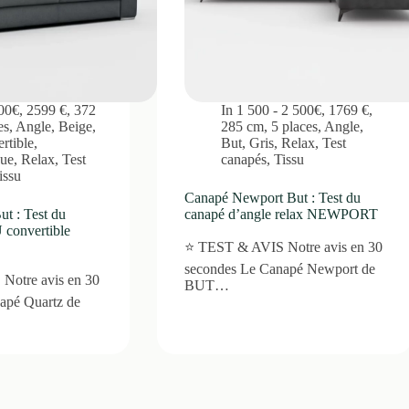
00€
,
2599 €
,
372
In
1 500 - 2 500€
,
1769 €
,
es
,
Angle
,
Beige
,
285 cm
,
5 places
,
Angle
,
rtible
,
But
,
Gris
,
Relax
,
Test
ue
,
Relax
,
Test
canapés
,
Tissu
issu
Canapé Newport But : Test du
t : Test du
canapé d’angle relax NEWPORT
 convertible
⭐ TEST & AVIS Notre avis en 30
secondes Le Canapé Newport de
Notre avis en 30
BUT…
apé Quartz de