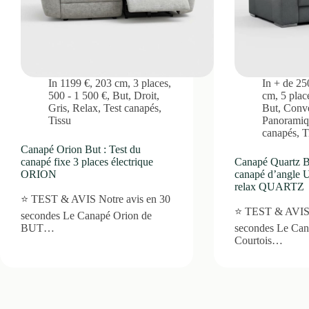
In
1199 €
,
203 cm
,
3 places
,
In
+ de 25
500 - 1 500 €
,
But
,
Droit
,
cm
,
5 plac
Gris
,
Relax
,
Test canapés
,
But
,
Conve
Tissu
Panoramiq
canapés
,
T
Canapé Orion But : Test du
canapé fixe 3 places électrique
Canapé Quartz Bu
ORION
canapé d’angle U
relax QUARTZ
⭐ TEST & AVIS Notre avis en 30
⭐ TEST & AVIS 
secondes Le Canapé Orion de
BUT…
secondes Le Can
Courtois…