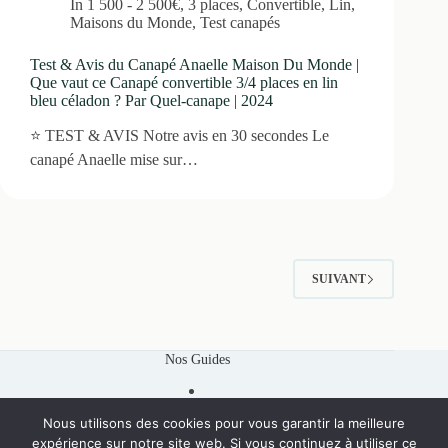
In
1 500 - 2 500€
,
3 places
,
Convertible
,
Lin
,
Maisons du Monde
,
Test canapés
Test & Avis du Canapé Anaelle Maison Du Monde |
Que vaut ce Canapé convertible 3/4 places en lin
bleu céladon ? Par Quel-canape | 2024
⭐ TEST & AVIS Notre avis en 30 secondes Le
canapé Anaelle mise sur…
SUIVANT
Nos Guides
Nous utilisons des cookies pour vous garantir la meilleure
expérience sur notre site web. Si vous continuez à utiliser ce