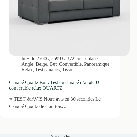
In
+ de 2500€
,
2599 €
,
372 cm
,
5 places
,
Angle
,
Beige
,
But
,
Convertible
,
Panoramique
,
Relax
,
Test canapés
,
Tissu
Canapé Quartz But : Test du canapé d’angle U
convertible relax QUARTZ
⭐ TEST & AVIS Notre avis en 30 secondes Le
Canapé Quartz de Courtois…
Nos Guides