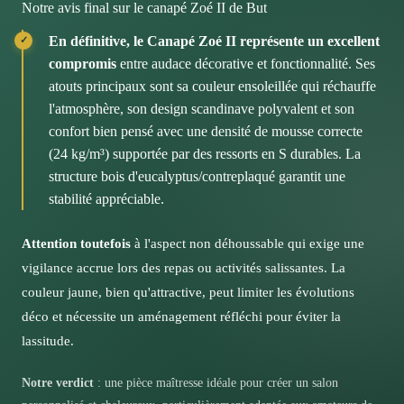
rapidement avec un produit spécifique pour tissus et
Notre avis final sur le canapé Zoé II de But
poids de 39 kg, cette pièce révèle une construction
Les deux coussins de dossier ornés de boutons
déformations même avec un usage quotidien intensif.
une éponge humide, en effectuant des mouvements
pensée pour durer. Vous pourrez compter sur cette
capitonnés symétriques apportent une touche de
En définitive, le Canapé Zoé II représente un excellent
circulaires. Cette simplicité d'entretien vous permettra
assise pour supporter un usage familial quotidien sans
raffinement sans ostentation, tandis que les pieds en
compromis
entre audace décorative et fonctionnalité. Ses
de profiter sereinement de vos moments convivialité
faiblir.
bois clair créent une sensation de légèreté visuelle.
atouts principaux sont sa couleur ensoleillée qui réchauffe
sans craindre les petits accidents du quotidien.
l'atmosphère, son design scandinave polyvalent et son
Visualisez ce canapé dans votre salon : sa forme droite
Nos conseils pour préserver la beauté de votre assise
confort bien pensé avec une densité de mousse correcte
aux lignes douces s'intégrera naturellement qu'il
(24 kg/m³) supportée par des ressorts en S durables. La
s'agisse d'un intérieur contemporain, industriel ou même
Attention cependant : ce modèle n'est pas
structure bois d'eucalyptus/contreplaqué garantit une
plus traditionnel. Cette polyvalité stylistique vous offrira
déhoussable, il conviendra donc de rester vigilant lors
stabilité appréciable.
la liberté de faire évoluer votre décoration sans
des repas pris sur le canapé ou des activités avec les
contrainte.
enfants.
Attention toutefois
à l'aspect non déhoussable qui exige une
L'atout déco de cette pièce colorée
vigilance accrue lors des repas ou activités salissantes. La
couleur jaune, bien qu'attractive, peut limiter les évolutions
Cette couleur jaune audacieuse vous donnera
déco et nécessite un aménagement réfléchi pour éviter la
l'occasion de créer un salon personnalisé et
lassitude.
chaleureux, loin des tons neutres habituels.
Notre verdict
: une pièce maîtresse idéale pour créer un salon