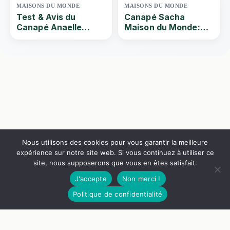
MAISONS DU MONDE
MAISONS DU MONDE
Test & Avis du
Canapé Sacha
Canapé Anaelle
Maison du Monde:
Maison Du Monde |
Test et avis du
Que vaut ce Canapé
canapé droit
convertible 3/4
convertible en
places en lin bleu
velours côtelé trois
céladon ? Par Quel-
places
canape | 2024
Nous utilisons des cookies pour vous garantir la meilleure
expérience sur notre site web. Si vous continuez à utiliser ce
site, nous supposerons que vous en êtes satisfait.
J'accepte
Non merci !
Politique de confidentialité
Nos Guides