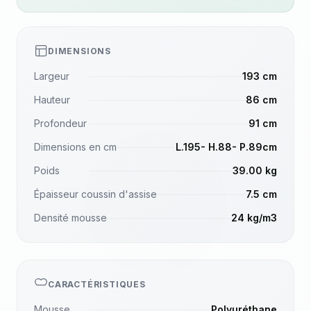
DIMENSIONS
Largeur
193 cm
Hauteur
86 cm
Profondeur
91 cm
Dimensions en cm
L.195- H.88- P.89cm
Poids
39.00 kg
Épaisseur coussin d'assise
7.5 cm
Densité mousse
24 kg/m3
CARACTÉRISTIQUES
Mousse
Polyuréthane