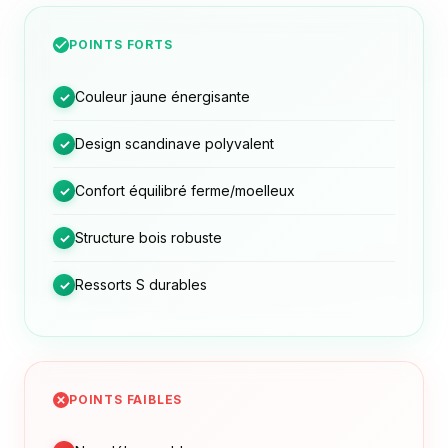
POINTS FORTS
Couleur jaune énergisante
✓
Design scandinave polyvalent
✓
Confort équilibré ferme/moelleux
✓
Structure bois robuste
✓
Ressorts S durables
✓
POINTS FAIBLES