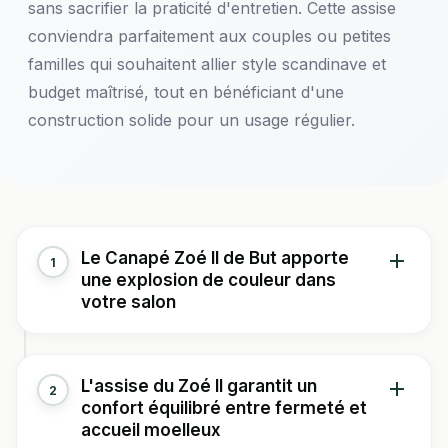
sans sacrifier la praticité d'entretien. Cette assise
conviendra parfaitement aux couples ou petites
familles qui souhaitent allier style scandinave et
budget maîtrisé, tout en bénéficiant d'une
construction solide pour un usage régulier.
Le Canapé Zoé II de But apporte
1
une explosion de couleur dans
votre salon
Imaginez-vous transformant instantanément l'ambiance
L'assise du Zoé II garantit un
2
de votre salon grâce à cette pièce audacieuse aux
confort équilibré entre fermeté et
teintes ensoleillées. Ce modèle trois places arbore un
accueil moelleux
jaune vif uniforme qui réchauffera immédiatement votre