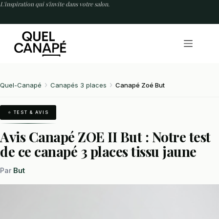
Passer
L'inspiration qui s'invite dans votre salon.
au
contenu
Quel-Canapé
Canapés 3 places
Canapé Zoé But
⭐ TEST & AVIS
Avis Canapé ZOE II But : Notre test
de ce canapé 3 places tissu jaune
But
Par