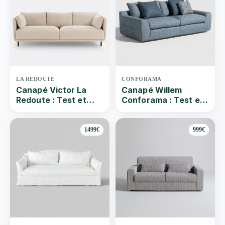
LA REDOUTE
CONFORAMA
Canapé Victor La
Canapé Willem
Redoute : Test et
Conforama : Test et
avis du canapé droit
avis du canapé droit
3 places
en microfibre 3
places
1499€
999€