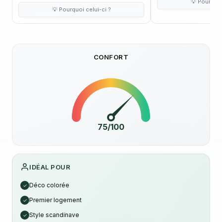
💡 Pourquoi
💡 Pourquoi celui-ci ?
CONFORT
75/100
IDÉAL POUR
Déco colorée
✓
Premier logement
✓
Style scandinave
✓