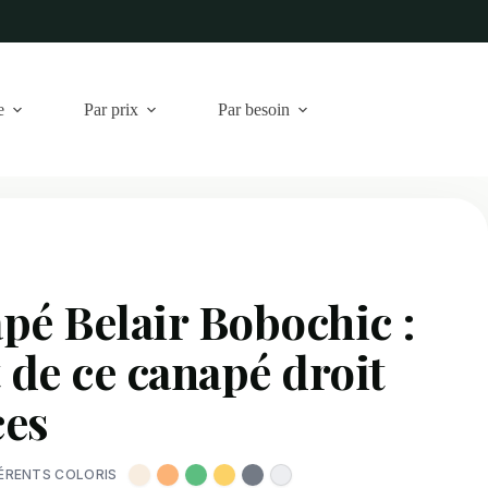
e
Par prix
Par besoin
pé Belair Bobochic :
t de ce canapé droit
ces
FÉRENTS COLORIS