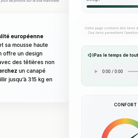
ez plus de photos sur le site marchand
Cette page contient des liens d
Ces liens permettent l'amélio
alité européenne
 et sa mousse haute
m offre un design
Pas le temps de tout
avec des têtières non
herchez
un canapé
lir jusqu’à 315 kg en
CONFORT