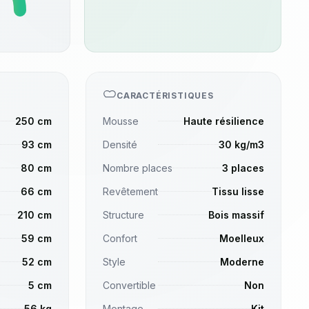
CARACTÉRISTIQUES
250 cm
Mousse
Haute résilience
93 cm
Densité
30 kg/m3
80 cm
Nombre places
3 places
66 cm
Revêtement
Tissu lisse
210 cm
Structure
Bois massif
59 cm
Confort
Moelleux
52 cm
Style
Moderne
5 cm
Convertible
Non
56 kg
Montage
Kit