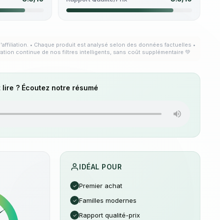
'affiliation. • Chaque produit est analysé selon des données factuelles •
ration continue de nos filtres intelligents, sans coût supplémentaire 💚
 lire ? Écoutez notre résumé
IDÉAL POUR
Premier achat
✓
Familles modernes
✓
Rapport qualité-prix
✓