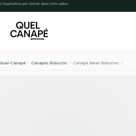
Passer
L'inspiration qui s'invite dans votre salon.
au
contenu
Quel-Canapé
Canapés Bobochic
Canapé Belair Bobochic