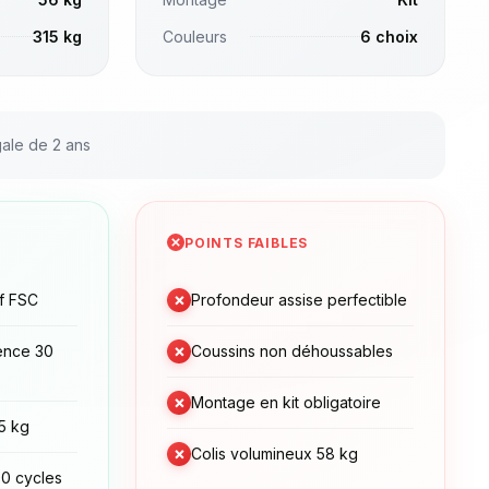
315 kg
Couleurs
6 choix
gale de 2 ans
POINTS FAIBLES
×
if FSC
Profondeur assise perfectible
×
ence 30
Coussins non déhoussables
×
Montage en kit obligatoire
5 kg
×
Colis volumineux 58 kg
00 cycles