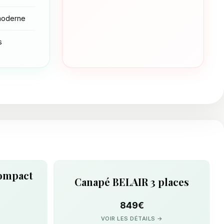
moderne
s
compact
Canapé BELAIR 3 places
849€
VOIR LES DÉTAILS →