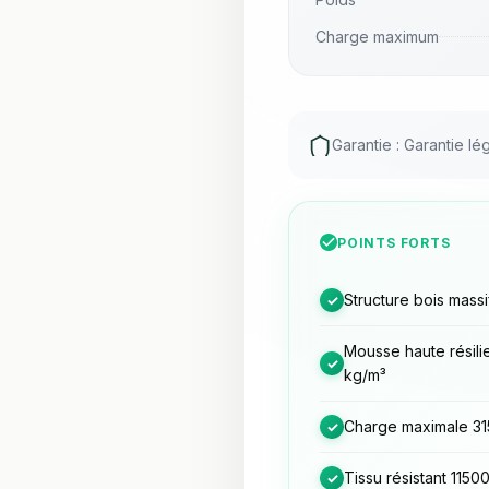
Charge maximum
Garantie : Garantie lé
POINTS FORTS
Structure bois mass
✓
Mousse haute résili
✓
kg/m³
Charge maximale 31
✓
Tissu résistant 1150
✓