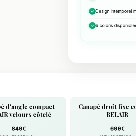
Design intemporel 
✓
6 coloris disponible
✓
é d'angle compact
Canapé droit fixe 
IR velours côtelé
BELAIR
849€
699€