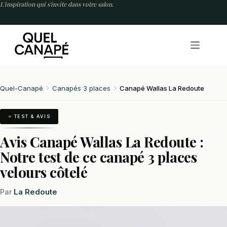
Passer
L'inspiration qui s'invite dans votre salon.
au
contenu
Quel-Canapé
Canapés 3 places
Canapé Wallas La Redoute
⭐ TEST & AVIS
Avis Canapé Wallas La Redoute :
Notre test de ce canapé 3 places
velours côtelé
La Redoute
Par