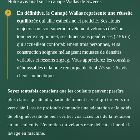
Notre avis final sur le canapé Wallas de Sweeek
ambiance scandinave, Crème pour une douceur
canapé de 58kg arrive en un seul colis. Cette livraison
Pensez à faire tourner régulièrement les coussins pour
intemporelle, Vert pour une touche nature tendance, ou
En définitive, le Canapé Wallas représente une réussite
d'une pièce garantit l'intégrité de la structure mais
maintenir une usure uniforme et conserver l'esthétique
Greige pour un style contemporain raffiné.
équilibrée
qui allie esthétisme et praticité. Ses atouts
nécessite une préparation logistique.
d'origine de votre mobilier.
majeurs sont son superbe revêtement velours côtelé au
Plusieurs utilisateurs mentionnent que les couleurs
Ce que disent les utilisateurs de ce canapé
toucher exceptionnel, ses dimensions généreuses (230cm)
peuvent paraître légèrement plus claires qu'attendu,
qui accueillent confortablement trois personnes, et sa
particulièrement pour le vert qui tend vers un vert clair
Avec une note moyenne de 4,7/5 basée sur 26 avis, les
construction soignée mélangeant mousses de densités
plutôt que foncé. Cette information vous permettra
propriétaires soulignent régulièrement la beauté du
variables et ressorts zigzag. Vous apprécierez les coussins
d'anticiper le rendu final dans votre intérieur.
produit et son rapport qualité-prix avantageux.
déhoussables et la note remarquable de 4,7/5 sur 26 avis
clients authentiques.
Comment choisir la couleur idéale
Considérez l'exposition lumineuse de votre pièce et
Soyez toutefois conscient
que les couleurs peuvent paraître
l'ambiance souhaitée : les tons neutres comme le Greige
plus claires qu'attendu, particulièrement le vert qui tire vers un
s'intégreront facilement à tout environnement, tandis
vert clair. L'assise profonde demande une adaptation et le poids
que le Vert apportera une personnalité marquée à votre
de 58kg nécessite de bien vérifier vos accès lors de la livraison
salon.
en un seul colis. L'entretien du velours reste délicat et interdit le
lavage en machine.