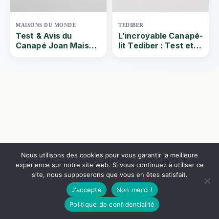
MAISONS DU MONDE
TEDIBER
Test & Avis du
L’incroyable Canapé-
Canapé Joan Maison
lit Tediber : Test et
Du Monde | Que vaut
avis du canapé
ce Canapé
convertible design
convertible velours
3/4 places
crème 3 places ? Par
Quel-canape | 2024
Nous utilisons des cookies pour vous garantir la meilleure
expérience sur notre site web. Si vous continuez à utiliser ce
site, nous supposerons que vous en êtes satisfait.
J'accepte
Non merci !
699€
Voir le canapé
Politique de confidentialité