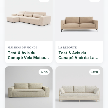
MAISONS DU MONDE
LA REDOUTE
Test & Avis du
Test & Avis du
Canapé Vela Maison
Canapé Andréa La
Du Monde | Que vaut
Redoute | Que vaut
ce Canapé droit
ce Canapé droit 2 ou
convertible 3 places
3 places en tissu
1279€
1390€
en polyester beige ?
beige ? Par Quel-
Par Quel-canape |
canape | 2024
2024