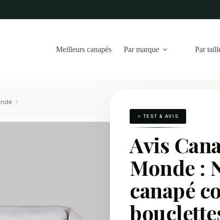
Meilleurs canapés
Par marque
Par taill
onde
⭐ TEST & AVIS
Avis Cana
Monde : N
canapé co
bouclette