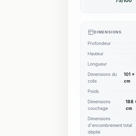
75/100
DIMENSIONS
Profondeur
Hauteur
Longueur
Dimensions du
101 x
colis
cm
Poids
Dimensions
188 
couchage
cm
Dimensions
d'encombrement total
déplié