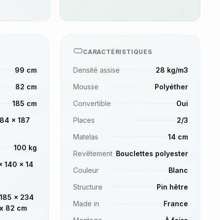
CARACTÉRISTIQUES
99 cm
Densité assise
28 kg/m3
82 cm
Mousse
Polyéther
185 cm
Convertible
Oui
 84 x 187
Places
2/3
Matelas
14 cm
100 kg
Revêtement
Bouclettes polyester
x 140 x 14
Couleur
Blanc
Structure
Pin hêtre
185 x 234
Made in
France
x 82 cm