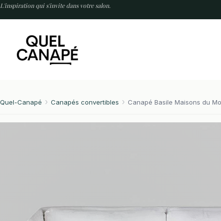
Passer
L'inspiration qui s'invite dans votre salon.
au
contenu
Quel-Canapé
Canapés convertibles
Canapé Basile Maisons du M