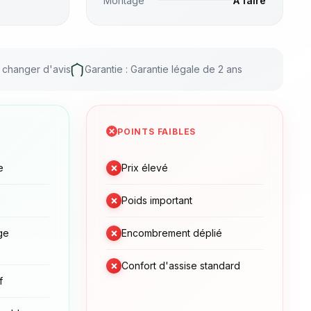
Montage
À faire
r changer d'avis
Garantie : Garantie légale de 2 ans
POINTS FAIBLES
×
e
Prix élevé
×
Poids important
×
ge
Encombrement déplié
×
Confort d'assise standard
f