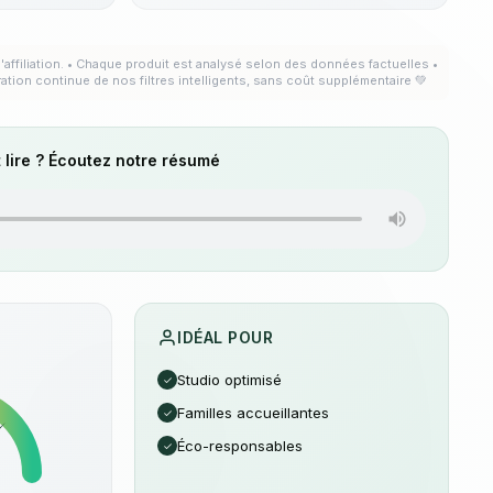
'affiliation. • Chaque produit est analysé selon des données factuelles •
ration continue de nos filtres intelligents, sans coût supplémentaire 💚
 lire ? Écoutez notre résumé
IDÉAL POUR
Studio optimisé
✓
Familles accueillantes
✓
Éco-responsables
✓