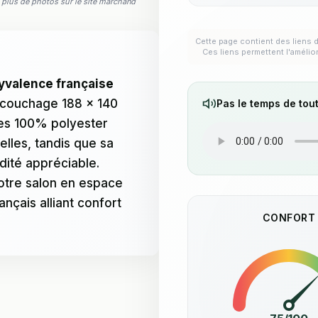
ez plus de photos sur le site marchand
Cette page contient des liens d
Ces liens permettent l'amélio
lyvalence française
 couchage 188 x 140
Pas le temps de tout
hes 100% polyester
elles, tandis que sa
idité appréciable.
otre salon en espace
ançais alliant confort
CONFORT