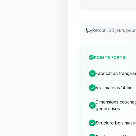
Retour : 30 jours pou
POINTS FORTS
Fabrication français
✓
Vrai matelas 14 cm
✓
Dimensions coucha
✓
généreuses
Structure bois massi
✓