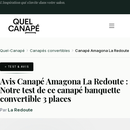
Passer
L'inspiration qui s'invite dans votre salon.
au
contenu
Quel-Canapé
Canapés convertibles
Canapé Amagona La Redoute
⭐ TEST & AVIS
Avis Canapé Amagona La Redoute :
Notre test de ce canapé banquette
convertible 3 places
La Redoute
Par