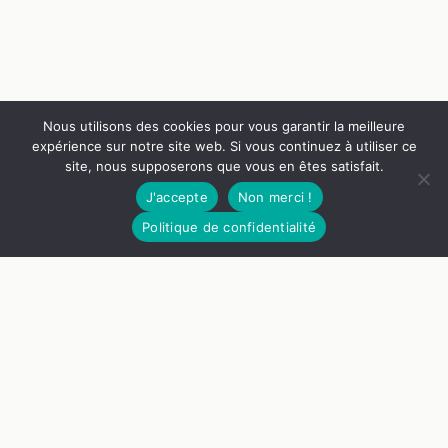
Nous utilisons des cookies pour vous garantir la meilleure
expérience sur notre site web. Si vous continuez à utiliser ce
site, nous supposerons que vous en êtes satisfait.
J'accepte
Non merci !
297€
Voir le canapé
Politique de confidentialité
Nos Guides
Liens Utiles
Qui Sommes Nous
Mentions Légales
Politiques de Confidentialité