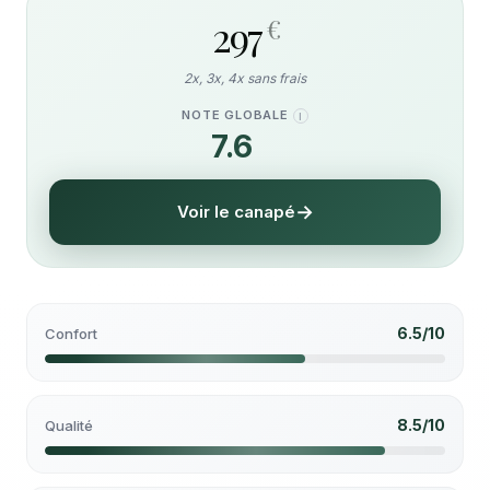
297
€
2x, 3x, 4x sans frais
NOTE GLOBALE
I
7.6
/10
Voir le canapé
6.5/10
Confort
8.5/10
Qualité