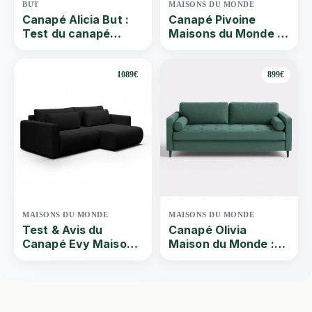
BUT
MAISONS DU MONDE
Canapé Alicia But :
Canapé Pivoine
Test du canapé
Maisons du Monde |
méridienne gauche
Que vaut ce Canapé
ALICIA
d’angle convertible 4
places en velours?
1089€
899€
Test & Avis de Quel-
canape | 2024
MAISONS DU MONDE
MAISONS DU MONDE
Test & Avis du
Canapé Olivia
Canapé Evy Maison
Maison du Monde :
Du Monde | Que vaut
Test et avis du
ce Canapé U 4 places
canapé convertible
convertible noir ? Par
Quel-canape | 2024