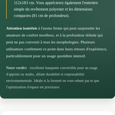
mode couchage, évitant l'effet 'trou' désagréable que
112x183 cm. Vous apprécierez également l'entretien
facilité d'entretien, particulièrement adaptée aux foyers
l'on rencontre parfois sur les convertibles trop souples.
simple du revêtement polyester et les dimensions
actifs ou avec enfants.
compactes (81 cm de profondeur).
N'hésitez pas à vérifier auprès du service client La
Redoute les conseils d'entretien spécifiques selon la
Attention toutefois
à l'assise ferme qui peut surprendre les
couleur choisie.
amateurs de confort moelleux, et à la profondeur réduite qui
peut ne pas convenir à tous les morphologies. Plusieurs
utilisateurs confirment ce point dans leurs retours d'expérience,
particulièrement pour un usage quotidien intensif.
Notre verdict
: excellente banquette convertible pour un usage
d'appoint ou studio, alliant durabilité et responsabilité
environnementale. Idéale si la fermeté ne vous rebute pas et que
l'optimisation d'espace est prioritaire.