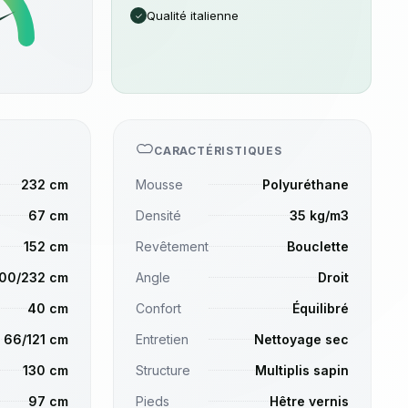
Qualité italienne
✓
CARACTÉRISTIQUES
232 cm
Mousse
Polyuréthane
67 cm
Densité
35 kg/m3
152 cm
Revêtement
Bouclette
00/232 cm
Angle
Droit
40 cm
Confort
Équilibré
66/121 cm
Entretien
Nettoyage sec
130 cm
Structure
Multiplis sapin
97 cm
Pieds
Hêtre vernis