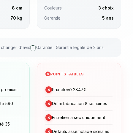
8 cm
Couleurs
3 choix
70 kg
Garantie
5 ans
r changer d'avis
Garantie : Garantie légale de 2 ans
POINTS FAIBLES
×
e premium
Prix élevé 2847€
×
te 590
Délai fabrication 8 semaines
×
Entretien à sec uniquement
té 35
×
Defauts assemblage signalés