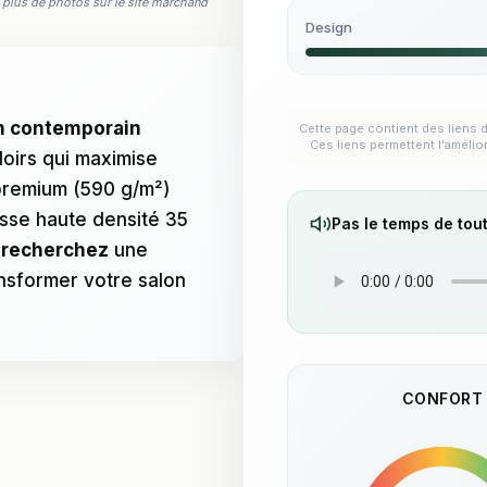
ez plus de photos sur le site marchand
Design
gn contemporain
Cette page contient des liens d
Ces liens permettent l'amélio
oirs qui maximise
premium (590 g/m²)
usse haute densité 35
Pas le temps de tout
s recherchez
une
ansformer votre salon
CONFORT