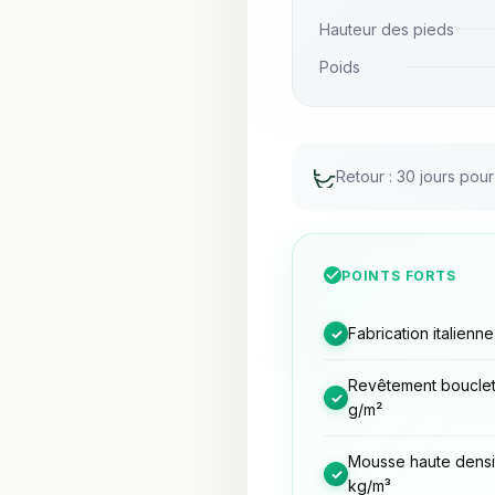
Hauteur des pieds
Poids
Retour : 30 jours pou
POINTS FORTS
Fabrication italienn
✓
Revêtement bouclet
✓
g/m²
Mousse haute densi
✓
kg/m³