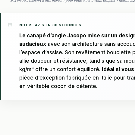
Mix visuels réels/IA à titre indicatif pour vous aider à vous projeter • Retrouv
NOTRE AVIS EN 30 SECONDES
Le canapé d’angle Jacopo mise sur un desi
audacieux
avec son architecture sans accoud
l’espace d’assise. Son revêtement bouclette 
allie douceur et résistance, tandis que sa mo
kg/m³ offre un confort équilibré.
Idéal si vou
pièce d’exception fabriquée en Italie pour tr
en véritable cocon de détente.