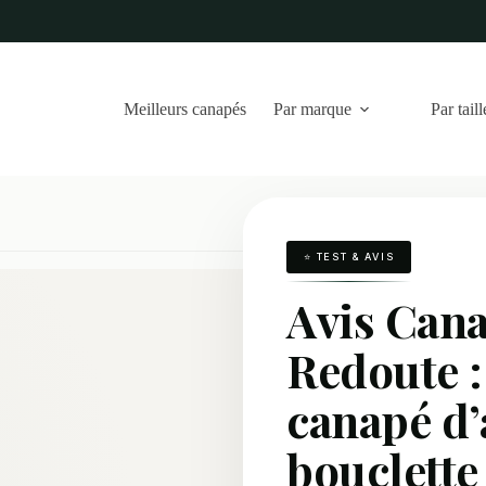
Meilleurs canapés
Par marque
Par taill
⭐ TEST & AVIS
Avis Cana
Redoute :
canapé d’
bouclette