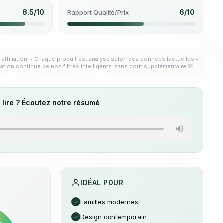
8.5/10
6/10
Rapport Qualité/Prix
'affiliation. • Chaque produit est analysé selon des données factuelles •
ration continue de nos filtres intelligents, sans coût supplémentaire 💚
 lire ? Écoutez notre résumé
IDÉAL POUR
Familles modernes
✓
Design contemporain
✓