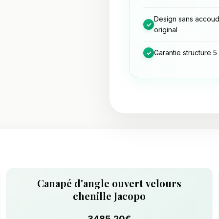
Design sans accoud
✓
original
Garantie structure 5
✓
Canapé d'angle ouvert velours
chenille Jacopo
3485.20€