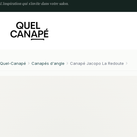
Passer
L'inspiration qui s'invite dans votre salon.
au
contenu
Quel-Canapé
Canapés d'angle
Canapé Jacopo La Redoute