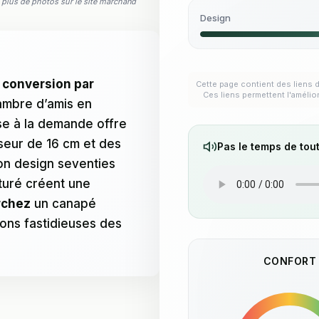
ez plus de photos sur le site marchand
Design
 conversion par
Cette page contient des liens d
Ces liens permettent l'amélio
ambre d’amis en
se à la demande offre
seur de 16 cm et des
Pas le temps de tout
on design seventies
turé créent une
rchez
un canapé
ions fastidieuses des
CONFORT