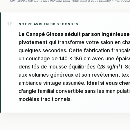
Mix visuels réels/IA à titre indicatif pour vous aider à vous projeter • Retrouv
NOTRE AVIS EN 30 SECONDES
Le Canapé Ginosa séduit par son ingénieuse
pivotement
qui transforme votre salon en ch
quelques secondes. Cette fabrication françai
un couchage de 140 x 186 cm avec une épais
densités de mousse équilibrées (28 kg/m³). S
aux volumes généreux et son revêtement tex
ambiance vintage assumée.
Idéal si vous che
d’angle familial convertible sans les manipulat
modèles traditionnels.