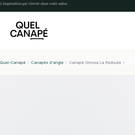
Passer
L'inspiration qui s'invite dans votre salon.
au
contenu
Quel-Canapé
Canapés d'angle
Canapé Ginosa La Redoute