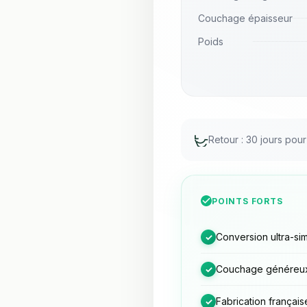
Couchage épaisseur
Poids
Retour : 30 jours pou
POINTS FORTS
Conversion ultra-si
✓
Couchage généreu
✓
Fabrication français
✓