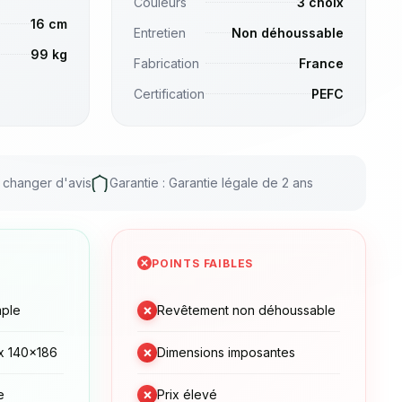
Couleurs
3 choix
16 cm
Entretien
Non déhoussable
99 kg
Fabrication
France
Certification
PEFC
r changer d'avis
Garantie : Garantie légale de 2 ans
POINTS FAIBLES
×
mple
Revêtement non déhoussable
×
x 140x186
Dimensions imposantes
×
e
Prix élevé