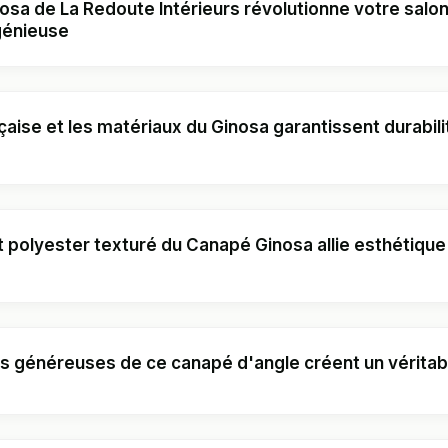
sa de La Redoute Intérieurs révolutionne votre salo
génieuse
ngue par son mécanisme de conversion unique : d'un simple pivote
nçaise et les matériaux du Ginosa garantissent durabili
tre salon en chambre d'amis. Imaginez la facilité avec laquelle vous
assise pivotante vient s'aligner parfaitement avec la méridienne po
ur généreuse de 16 cm.
tion deux-en-un qui optimise votre espace sans compromis sur le s
mande, ce modèle incarne une approche responsable de la producti
 polyester texturé du Canapé Ginosa allie esthétique
idieuses des canapés convertibles traditionnels.
x de particules et pin massif, garantissant une longévité exemplaire
erciale de 5 ans sur la structure, témoignage de cette confiance en 
duit tant les familles
voir-faire méticuleux : l'assise combine mousse polyéther de densi
e vous permet de passer du mode détente familiale au mode héber
g/m³, le tout recouvert d'ouate polyester. Cette composition vous 
m² (95% polyester, 5% acrylique) vous transporte dans l'univers d
able confort de couchage grâce à son matelas en mousse polyéther 
s généreuses de ce canapé d'angle créent un véritabl
ux.
tique qui accroche délicatement la lumière. Vous ressentirez immédi
s, rappelant les ambiances vintage chaleureuses.
ensé pour durer
votre quotidien
 mousse polyuréthane HR de 23 kg/m³ avec ouate polyester 500 g/m²