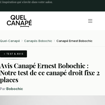
Passer
L'inspiration qui s'invite dans votre salon.
au
contenu
Quel-Canapé
Canapés Bobochic
Canapé Ernest Bobochic
⭐ TEST & AVIS
Avis Canapé Ernest Bobochic :
Notre test de ce canapé droit fixe 2
places
Bobochic
Par