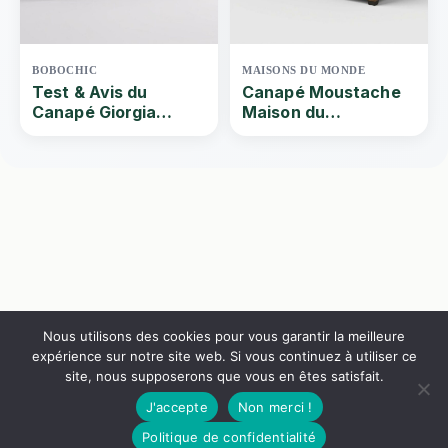
BOBOCHIC
MAISONS DU MONDE
Test & Avis du
Canapé Moustache
Canapé Giorgia
Maison du
Bobochic | Que vaut
Monde convertible :
ce Canapé droit fixe
Test et avis
2 places jaune ? Par
Quel-canape | 2024
Nous utilisons des cookies pour vous garantir la meilleure
expérience sur notre site web. Si vous continuez à utiliser ce
site, nous supposerons que vous en êtes satisfait.
J'accepte
Non merci !
999€
Voir le canapé
Politique de confidentialité