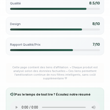
8.5/10
Qualité
8/10
Design
7/10
Rapport Qualité/Prix
Cette page contient des liens d'affiliation. • Chaque produit est
analysé selon des données factuelles • Ces liens permettent
l'amélioration continue de nos filtres intelligents, sans coût
supplémentaire 💚
Pas le temps de tout lire ? Écoutez notre résumé