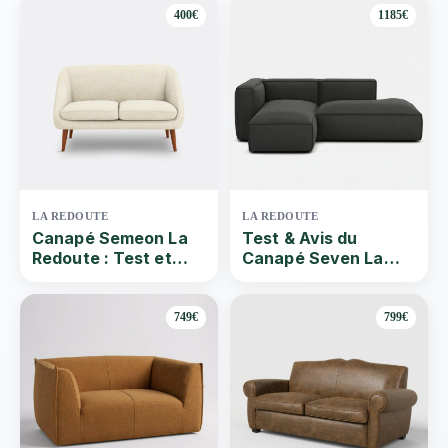
400€
1185€
LA REDOUTE
LA REDOUTE
Canapé Semeon La
Test & Avis du
Redoute : Test et
Canapé Seven La
avis du canapé fixe 2
Redoute | Que vaut
places
ce Canapé angle
modulable velours
749€
799€
côtelé bleu ? Par
Quel-canape | 2024