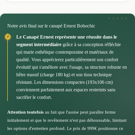
Une esthétique moderne qui traverse les tendances
qualité du textile avec ses 89 000 cycles Martindale
Cette pièce compacte devrait parfaitement convenir
garantit une tenue exceptionnelle dans le temps.
Vous découvrirez comment ces courbes généreuses
Anticipez sereinement l'arrivée de votre mobilier grâce
aux aménagements modernes où chaque centimètre
contrastent élégamment avec les lignes droites de votre
aux différentes formules proposées. La livraison confort
compte, sans sacrifier le confort de l'ensemble.
Vos soirées entre amis ou vos moments familiaux se
Notre avis final sur le canapé Ernest Bobochic
mobilier existant. Cette assise devient rapidement le
à 109€ inclut la montée à l'étage et le placement dans la
dérouleront en toute sérénité, sachant que cette pièce
point focal de votre salon, alliant caractère authentique
pièce de votre choix, tandis que la formule montage à
Le Canapé Ernest représente une réussite dans le
conservera son aspect neuf malgré l'usage intensif.
et élégance contemporaine.
129€ ajoute le déballage et l'assemblage complet. Livré
segment intermédiaire
grâce à sa conception réfléchie
déjà monté, ce canapé ne nécessite que le déballage
Notre conseil d'expert pour préserver votre
qui marie esthétique contemporaine et matériaux de
selon les retours clients.
investissement
qualité. Vous apprécierez particulièrement son confort
évolutif qui s'améliore avec l'usage, sa structure robuste en
Un service pensé pour votre tranquillité
Pensez à aspirer régulièrement et à traiter
hêtre massif (charge 180 kg) et son tissu technique
immédiatement les petites taches. Ce tissu lisse facilite
Vous pourrez même choisir votre créneau de livraison
résistant. Les dimensions compactes (193x106 cm)
grandement ces gestes d'entretien quotidien.
pour seulement 9€ supplémentaires. Cette flexibilité
conviennent parfaitement aux espaces restreints sans
vous permet d'organiser parfaitement l'arrivée de cette
sacrifier le confort.
pièce dans votre intérieur.
Attention toutefois
au fait que l'assise peut paraître ferme
initialement et que le revêtement n'est pas déhoussable, limitant
les options d'entretien profond. Le prix de 999€ positionne ce