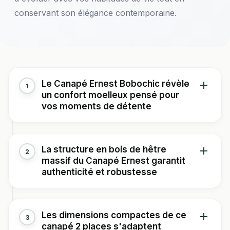
conservant son élégance contemporaine.
Le Canapé Ernest Bobochic révèle
1
un confort moelleux pensé pour
vos moments de détente
Imaginez-vous installé(e) confortablement dans votre
La structure en bois de hêtre
2
salon après une longue journée. Ce canapé 2 places
massif du Canapé Ernest garantit
vous accueille avec son garnissage d'assise en mousse
authenticité et robustesse
HR densité 30 kg/m³ et ses flocons de fibres siliconées,
tandis que le dossier garni exclusivement de flocons de
fibres siliconées offre un soutien adapté à votre dos.
Visualisez cette latte de hêtre massif qui traverse
Les dimensions compactes de ce
3
Vous découvrirez rapidement pourquoi les clients
élégamment la structure de ce modèle scandinave
canapé 2 places s'adaptent