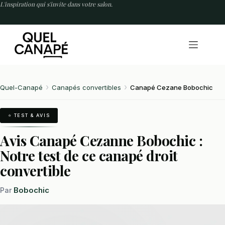
Passer
L'inspiration qui s'invite dans votre salon.
au
contenu
Quel-Canapé
Canapés convertibles
Canapé Cezane Bobochic
⭐ TEST & AVIS
Avis Canapé Cezanne Bobochic :
Notre test de ce canapé droit
convertible
Bobochic
Par