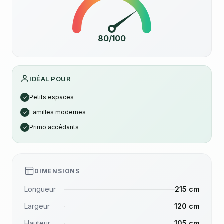
80/100
IDÉAL POUR
Petits espaces
✓
Familles modernes
✓
Primo accédants
✓
DIMENSIONS
Longueur
215 cm
Largeur
120 cm
Hauteur
105 cm