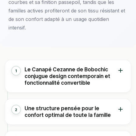
courbes et sa finition passepoil, tandis que les
familles actives profiteront de son tissu résistant et
de son confort adapté à un usage quotidien
intensif.
Le Canapé Cezanne de Bobochic
1
conjugue design contemporain et
fonctionnalité convertible
Imaginez-vous en train de découvrir ce canapé droit
Une structure pensée pour le
2
aux lignes courbes si particulières, où chaque détail a
confort optimal de toute la famille
été pensé pour votre bien-être quotidien. Le Cezanne
se distingue par sa silhouette tout en rondeur, tant au
niveau du dossier que de l'assise et des accoudoirs,
Lorsque vous vous installerez sur ce canapé, vous