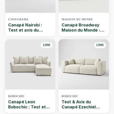
CONFORAMA
MAISONS DU MONDE
Canapé Nairobi :
Canapé Broadway
Test et avis du
Maison du Monde :
canapé d’angle
Test du canapé 3
convertible
places
1299€
1399€
BOBOCHIC
BOBOCHIC
Canapé Leon
Test & Avis du
Bobochic : Test et
Canapé Ezechiel
avis du canapé
Bobochic | Que vaut