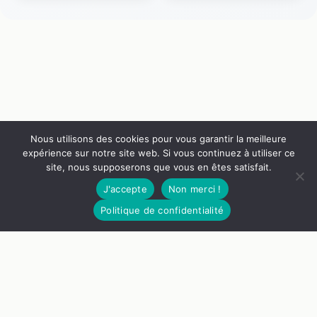
d’angle convertible
ce Canapé droit
convertible avec
coffre beige 3 places
? Par Quel-canape |
2024
Nous utilisons des cookies pour vous garantir la meilleure
expérience sur notre site web. Si vous continuez à utiliser ce
site, nous supposerons que vous en êtes satisfait.
J'accepte
Non merci !
1949€
Voir le canapé
Politique de confidentialité
Nos Guides
Liens Utiles