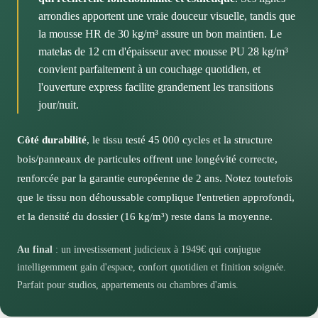
composition vous assure une facilité d'usage au
design intemporel.
arrondies apportent une vraie douceur visuelle, tandis que
ergonomiques pour votre confort quotidien optimal.
Cette polyvalence en fait un choix particulièrement
quotidien, avec un aspect toujours soigné après
Les accoudoirs de 80 cm de hauteur vous offriront un
la mousse HR de 30 kg/m³ assure un bon maintien. Le
judicieux pour optimiser l'espace dans les petits
plusieurs années d'utilisation.
appui confortable, tandis que la largeur d'assise de 165
matelas de 12 cm d'épaisseur avec mousse PU 28 kg/m³
appartements ou pour créer un coin nuit occasionnel
cm (ou 185 cm selon la version) permet à trois
Dix coloris pour personnaliser votre intérieur
convient parfaitement à un couchage quotidien, et
dans votre bureau ou salon.
personnes de s'installer aisément. Pensez à vérifier que
l'ouverture express facilite grandement les transitions
les dimensions des trois colis de livraison (le plus
Du taupe intemporel au vert audacieux, en passant par
jour/nuit.
volumineux faisant 195x75x55 cm) passeront bien dans
les teintes poudrées comme le rose ou les classiques
vos accès.
gris et bleu, vous trouverez forcément la nuance qui
Côté durabilité
, le tissu testé 45 000 cycles et la structure
s'accordera parfaitement à votre univers décoratif.
Un canapé 3 places optimisé pour votre quotidien
bois/panneaux de particules offrent une longévité correcte,
renforcée par la garantie européenne de 2 ans. Notez toutefois
Cette conception intelligente vous garantit un mobilier
que le tissu non déhoussable complique l'entretien approfondi,
fonctionnel qui s'adapte aux contraintes d'espace
et la densité du dossier (16 kg/m³) reste dans la moyenne.
actuelles tout en conservant un confort généreux.
Au final
: un investissement judicieux à 1949€ qui conjugue
intelligemment gain d'espace, confort quotidien et finition soignée.
Parfait pour studios, appartements ou chambres d'amis.