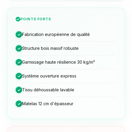
POINTS FORTS
Fabrication européenne de qualité
✓
Structure bois massif robuste
✓
Garnissage haute résilience 30 kg/m³
✓
Système ouverture express
✓
Tissu déhoussable lavable
✓
Matelas 12 cm d'épaisseur
✓