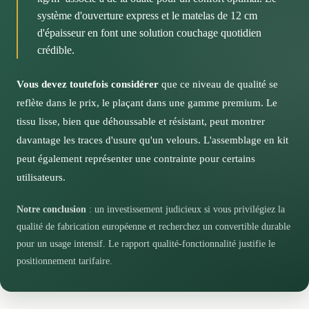
pour maintenir la qualité de ce tissu noble sur le long
utilisateurs privilégiant le confort au quotidien.
généreusement rembourrés complètent
système d'ouverture express et le matelas de 12 cm
terme.
harmonieusement ce design moderne inspiré des
d'épaisseur en font une solution couchage quotidien
tendances contemporaines.
crédible.
Comment ce style moderne s'intègre dans votre déco
Vous devez toutefois considérer
que ce niveau de qualité se
Vous apprécierez la polyvalence de cette esthétique
reflète dans le prix, le plaçant dans une gamme premium. Le
intemporelle, capable de s'harmoniser avec différents
tissu lisse, bien que déhoussable et résistant, peut montrer
univers décoratifs, des intérieurs scandinaves aux
davantage les traces d'usure qu'un velours. L'assemblage en kit
ambiances plus éclectiques.
peut également représenter une contrainte pour certains
utilisateurs.
Notre conclusion
: un investissement judicieux si vous privilégiez la
qualité de fabrication européenne et recherchez un convertible durable
pour un usage intensif. Le rapport qualité-fonctionnalité justifie le
positionnement tarifaire.