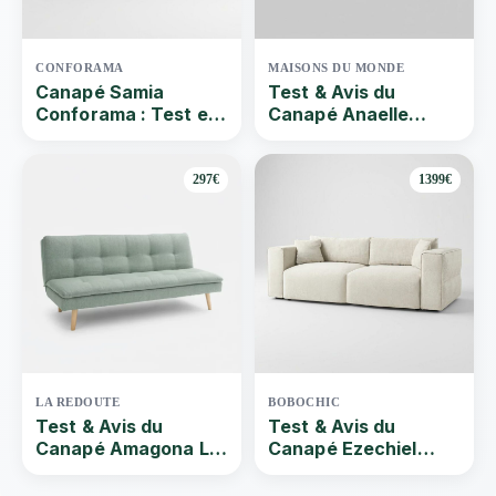
CONFORAMA
MAISONS DU MONDE
Canapé Samia
Test & Avis du
Conforama : Test et
Canapé Anaelle
avis du canapé
Maison Du Monde |
convertible
Que vaut ce Canapé
convertible 3/4
297€
1399€
places en lin bleu
céladon ? Par Quel-
canape | 2024
LA REDOUTE
BOBOCHIC
Test & Avis du
Test & Avis du
Canapé Amagona La
Canapé Ezechiel
Redoute | Que vaut
Bobochic | Que vaut
ce Banquette
ce Canapé droit