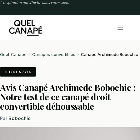
Passer
L'inspiration qui s'invite dans votre salon.
au
contenu
Quel-Canapé
Canapés convertibles
Canapé Archimede Bobochic
⭐ TEST & AVIS
Avis Canapé Archimede Bobochic :
Notre test de ce canapé droit
convertible déhoussable
Bobochic
Par