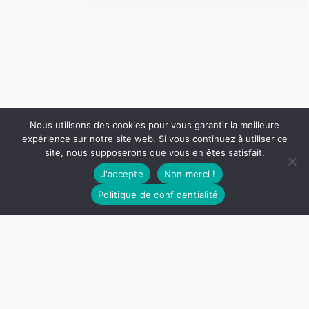
convertible 3 places
convertible avec
gris foncé ? Par
coffre beige 3 places
Quel-canape | 2024
? Par Quel-canape |
2024
Nous utilisons des cookies pour vous garantir la meilleure
expérience sur notre site web. Si vous continuez à utiliser ce
site, nous supposerons que vous en êtes satisfait.
J'accepte
Non merci !
1699€
Voir le canapé
Politique de confidentialité
Nos Guides
Liens Utiles