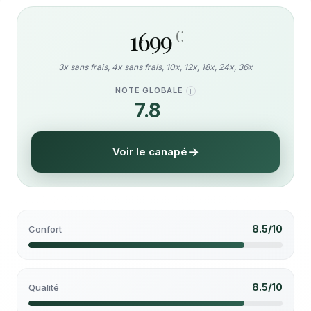
1699
€
3x sans frais, 4x sans frais, 10x, 12x, 18x, 24x, 36x
NOTE GLOBALE
I
7.8
/10
Voir le canapé
8.5/10
Confort
8.5/10
Qualité