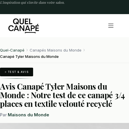
Passer
L'inspiration qui s'invite dans votre salon.
au
contenu
Quel-Canapé
Canapés Maisons du Monde
Canapé Tyler Maisons du Monde
⭐ TEST & AVIS
Avis Canapé Tyler Maisons du
Monde : Notre test de ce canapé 3/4
places en textile velouté recyclé
Maisons du Monde
Par