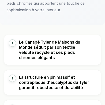
pieds chromés qui apportent une touche de
sophistication à votre intérieur.
Le Canapé Tyler de Maisons du
1
Monde séduit par son textile
velouté recyclé et ses pieds
chromés élégants
Imaginez-vous installé(e) dans votre salon sur cette
La structure en pin massif et
2
assise aux dimensions généreuses de 230 cm de
contreplaqué d'eucalyptus du Tyler
longueur. Le revêtement en polyester recyclé à 100%
garantit robustesse et durabilité
vous offre la douceur d'un textile velouté dans un
coloris beige clair intemporel, parfait pour s'harmoniser
avec vos différents styles de décoration. Vous
Lorsque vous choisirez ce canapé, vous investirez dans