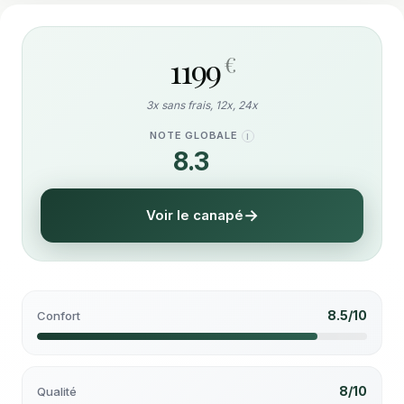
1199
€
3x sans frais, 12x, 24x
NOTE GLOBALE
I
8.3
/10
Voir le canapé
8.5/10
Confort
8/10
Qualité