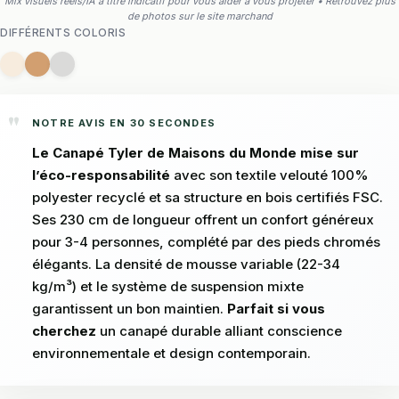
Mix visuels réels/IA à titre indicatif pour vous aider à vous projeter • Retrouvez plus
de photos sur le site marchand
DIFFÉRENTS COLORIS
NOTRE AVIS EN 30 SECONDES
Le Canapé Tyler de Maisons du Monde mise sur
l’éco-responsabilité
avec son textile velouté 100%
polyester recyclé et sa structure en bois certifiés FSC.
Ses 230 cm de longueur offrent un confort généreux
pour 3-4 personnes, complété par des pieds chromés
élégants. La densité de mousse variable (22-34
kg/m³) et le système de suspension mixte
garantissent un bon maintien.
Parfait si vous
cherchez
un canapé durable alliant conscience
environnementale et design contemporain.