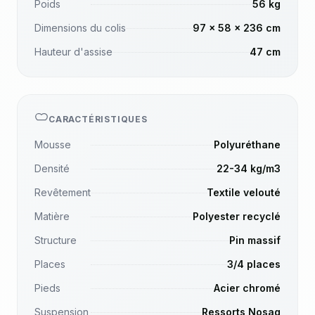
Poids
56 kg
Dimensions du colis
97 x 58 x 236 cm
Hauteur d'assise
47 cm
CARACTÉRISTIQUES
Mousse
Polyuréthane
Densité
22-34 kg/m3
Revêtement
Textile velouté
Matière
Polyester recyclé
Structure
Pin massif
Places
3/4 places
Pieds
Acier chromé
Suspension
Ressorts Nosag