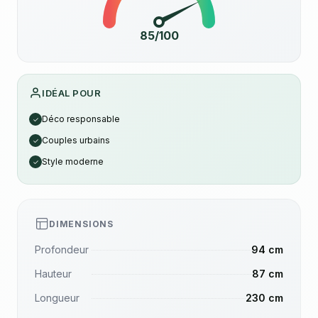
85/100
IDÉAL POUR
Déco responsable
✓
Couples urbains
✓
Style moderne
✓
DIMENSIONS
Profondeur
94 cm
Hauteur
87 cm
Longueur
230 cm