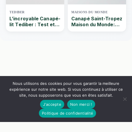
TEDIBER
MAISONS DU MONDE
L’incroyable Canapé-
Canapé Saint-Tropez
lit Tediber : Test et
Maison du Monde:
avis du canapé
Test et avis du
convertible design
canapé droit en rotin
3/4 places
3/4 places
Nous utilisons des cookies pour vous garantir la meilleure
expérience sur notre site web. Si vous continuez à utiliser ce
site, nous supposerons que vous en êtes satisfait.
J'accepte
Non merci !
1199€
Voir le canapé
Politique de confidentialité
Nos Guides