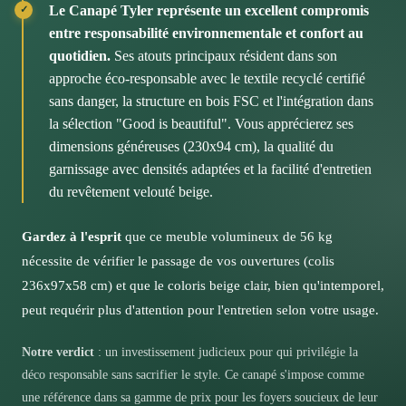
l'assemblage vous-même ou faire appel au service de
Le Canapé Tyler représente un excellent compromis
montage professionnel proposé en partenariat avec
Notre conseil pour optimiser l'installation
Ce modèle vous accompagnera dans tous vos moments
entre responsabilité environnementale et confort au
Needhelp pour une installation rapide et sécurisée.
: matinées lecture avec un café, soirées cinéma en
quotidien.
Ses atouts principaux résident dans son
Assurez-vous de disposer de suffisamment d'espace
famille ou réceptions entre amis. Son coloris neutre
approche éco-responsable avec le textile recyclé certifié
de circulation autour de cette pièce maîtresse pour
Cette flexibilité vous permet de choisir la solution qui
s'harmonise avec de nombreuses palettes décoratives,
sans danger, la structure en bois FSC et l'intégration dans
profiter pleinement de son confort au quotidien.
correspond le mieux à vos compétences et à votre
du style scandinave aux ambiances plus
la sélection "Good is beautiful". Vous apprécierez ses
emploi du temps. Une fois monté, ce canapé vous offrira
contemporaines. Vous pourrez facilement faire évoluer
dimensions généreuses (230x94 cm), la qualité du
des années de confort fiable.
votre décoration autour de cette base intemporelle.
garnissage avec densités adaptées et la facilité d'entretien
du revêtement velouté beige.
Les garanties qui vous protègent
Vous bénéficierez de la garantie légale de 2 ans et de
Gardez à l'esprit
que ce meuble volumineux de 56 kg
30 jours pour changer d'avis, témoins de la confiance
nécessite de vérifier le passage de vos ouvertures (colis
de Maisons du Monde dans la qualité de ses produits.
236x97x58 cm) et que le coloris beige clair, bien qu'intemporel,
Cette sécurité vous permet d'investir sereinement dans
peut requérir plus d'attention pour l'entretien selon votre usage.
cette pièce maîtresse.
Notre verdict
: un investissement judicieux pour qui privilégie la
déco responsable sans sacrifier le style. Ce canapé s'impose comme
une référence dans sa gamme de prix pour les foyers soucieux de leur