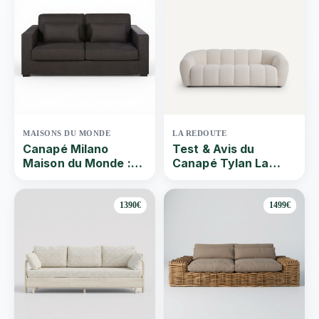
MAISONS DU MONDE
LA REDOUTE
Canapé Milano
Test & Avis du
Maison du Monde :
Canapé Tylan La
Test et avis du
Redoute | Que vaut
canapé droit
ce Canapé droit 3
places chenillé
1390€
1499€
couleur craie ? Par
Quel-canape | 2024