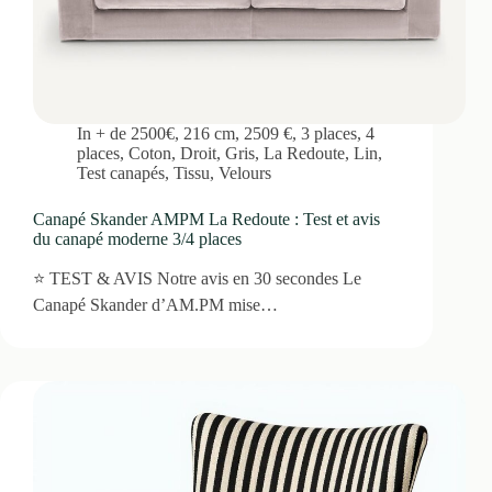
In
+ de 2500€
,
216 cm
,
2509 €
,
3 places
,
4
places
,
Coton
,
Droit
,
Gris
,
La Redoute
,
Lin
,
Test canapés
,
Tissu
,
Velours
Canapé Skander AMPM La Redoute : Test et avis
du canapé moderne 3/4 places
⭐ TEST & AVIS Notre avis en 30 secondes Le
Canapé Skander d’AM.PM mise…