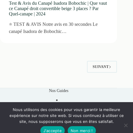
Test & Avis du Canapé Isadora Bobochic | Que vaut
ce Canapé droit convertible beige 3 places ? Par
Quel-canape | 2024
⭐ TEST & AVIS Notre avis en 30 secondes Le
canapé Isadora de Bobochic…
SUIVANT
Nos Guides
Nous utilisons des cookies pour vous garantir la meilleure
expérience sur notre site web. Si vous continuez à utiliser ce
Liens Utiles
site, nous supposerons que vous en êtes satisfait.
Qui Sommes Nous
J'accepte
Non merci !