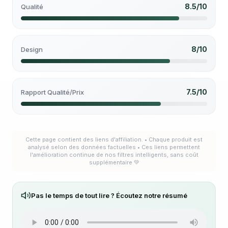
8.5/10
Qualité
8/10
Design
7.5/10
Rapport Qualité/Prix
Cette page contient des liens d'affiliation. • Chaque produit est
analysé selon des données factuelles • Ces liens permettent
l'amélioration continue de nos filtres intelligents, sans coût
supplémentaire 💚
Pas le temps de tout lire ? Écoutez notre résumé