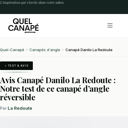
Passer
L'inspiration qui s'invite dans votre salon.
au
contenu
Quel-Canapé
Canapés d'angle
Canapé Danilo La Redoute
⭐ TEST & AVIS
Avis Canapé Danilo La Redoute :
Notre test de ce canapé d’angle
réversible
La Redoute
Par