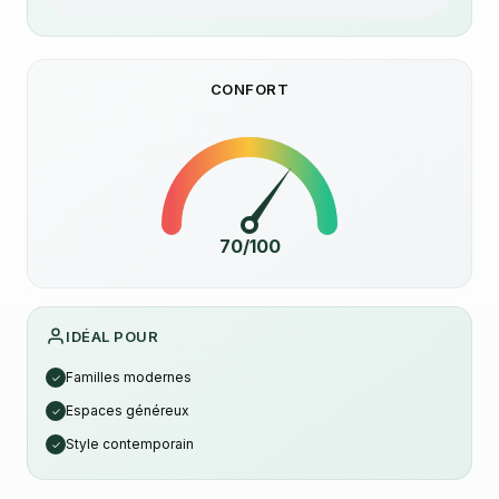
CONFORT
70/100
IDÉAL POUR
Familles modernes
✓
Espaces généreux
✓
Style contemporain
✓