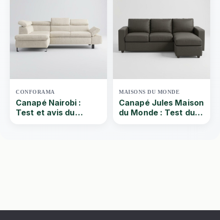
places gris clair
chiné ? Par Quel-
canape | 2024
CONFORAMA
MAISONS DU MONDE
Canapé Nairobi :
Canapé Jules Maison
Test et avis du
du Monde : Test du
canapé d’angle
canapé 3 places
convertible
d’angle