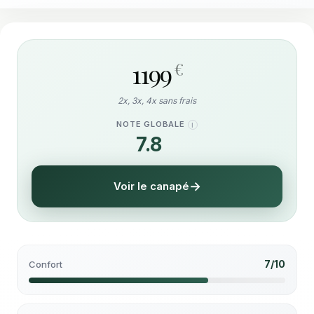
1199
€
2x, 3x, 4x sans frais
NOTE GLOBALE
I
7.8
/10
Voir le canapé
7/10
Confort