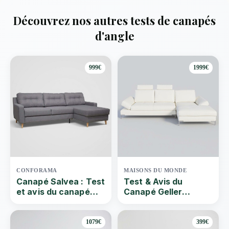
Découvrez nos autres tests de canapés
d'angle
999€
1999€
CONFORAMA
MAISONS DU MONDE
Canapé Salvea : Test
Test & Avis du
et avis du canapé
Canapé Geller
d’angle réversible
Maison Du Monde |
convertible
Que vaut ce Canapé
d’angle droit 4/5
1079€
399€