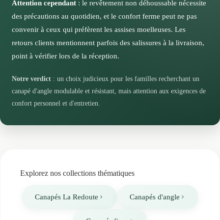
Attention cependant
: le revêtement non déhoussable nécessite
modèle lui permettront de rester moderne pendant de
des précautions au quotidien, et le confort ferme peut ne pas
nombreuses années. Vous pourrez faire évoluer votre
convenir à ceux qui préfèrent les assises moelleuses. Les
décoration autour de cette base intemporelle sans
retours clients mentionnent parfois des salissures à la livraison,
jamais vous lasser de son allure sophistiquée.
point à vérifier lors de la réception.
Notre verdict
: un choix judicieux pour les familles recherchant un
canapé d'angle modulable et résistant, mais attention aux exigences de
confort personnel et d'entretien.
Explorez nos collections thématiques
Canapés La Redoute
Canapés d'angle