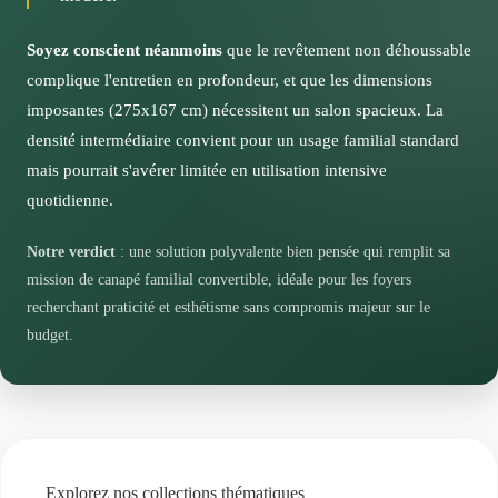
d'un style scandinave épuré ou d'une décoration plus
harmonieusement dans la plupart des configurations de
classique et chaleureuse.
salon. Pensez à vérifier que ces dimensions
Soyez conscient néanmoins
que le revêtement non déhoussable
correspondent bien à votre espace avant de finaliser
complique l'entretien en profondeur, et que les dimensions
votre choix.
imposantes (275x167 cm) nécessitent un salon spacieux. La
densité intermédiaire convient pour un usage familial standard
mais pourrait s'avérer limitée en utilisation intensive
quotidienne.
Notre verdict
: une solution polyvalente bien pensée qui remplit sa
mission de canapé familial convertible, idéale pour les foyers
recherchant praticité et esthétisme sans compromis majeur sur le
budget.
Explorez nos collections thématiques