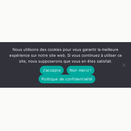
convertible velours
texturé taupe ? Par
Quel-canape | 2024
Nous utilisons des cookies pour vous garantir la meilleure
expérience sur notre site web. Si vous continuez à utiliser ce
site, nous supposerons que vous en êtes satisfait.
J'accepte
Non merci !
Politique de confidentialité
Nos Guides
Liens Utiles
Qui Sommes Nous