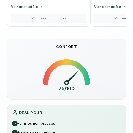
Voir ce modèle →
Voir ce modèle →
💡 Pourquoi celui-ci ?
💡 Pourquoi
CONFORT
75/100
IDÉAL POUR
Familles nombreuses
✓
Amateurs convertible
✓