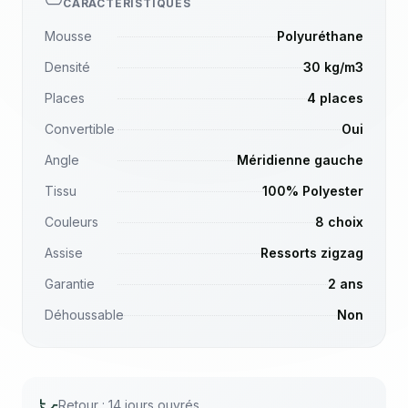
CARACTÉRISTIQUES
Mousse
Polyuréthane
Densité
30 kg/m3
Places
4 places
Convertible
Oui
Angle
Méridienne gauche
Tissu
100% Polyester
Couleurs
8 choix
Assise
Ressorts zigzag
Garantie
2 ans
Déhoussable
Non
Retour : 14 jours ouvrés