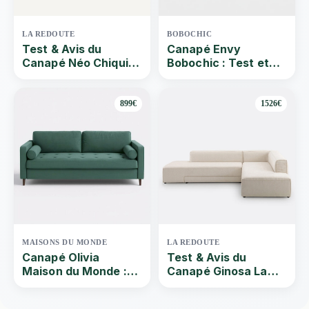
LA REDOUTE
BOBOCHIC
Test & Avis du
Canapé Envy
Canapé Néo Chiquito
Bobochic : Test et
La Redoute | Que
avis du canapé
vaut ce Canapé
d’angle réversible
convertible lin épais
899€
1526€
stonewashed 3
places couleur
naturel ? Par Quel-
canape | 2024
MAISONS DU MONDE
LA REDOUTE
Canapé Olivia
Test & Avis du
Maison du Monde :
Canapé Ginosa La
Test et avis du
Redoute | Que vaut
canapé convertible
ce Canapé d’angle