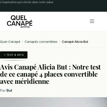
Passer
L'inspiration qui s'invite dans votre salon.
au
contenu
Quel-Canapé
Canapés convertibles
Canapé Alicia But
⭐ TEST & AVIS
Avis Canapé Alicia But : Notre test
de ce canapé 4 places convertible
avec méridienne
But
Par