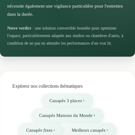
visite d'amis ou pour des siestes courtes. Si vous
nécessite également une vigilance particulière pour l'entretien
recherchez un compromis entre design, fonctionnalité
dans la durée.
et budget maîtrisé, le Nora pourrait répondre à vos
attentes, à condition d'adapter vos exigences de
Notre verdict
: une solution convertible honnête pour optimiser
confort nocturne.
l'espace, particulièrement adaptée aux studios ou chambres d'amis, à
condition de ne pas en attendre les performances d'un vrai lit.
Explorez nos collections thématiques
Canapés 3 places
Canapés Maisons du Monde
Canapés fixes
Meilleurs canapés