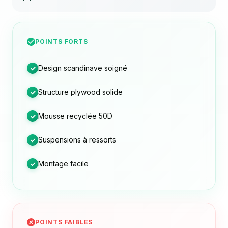
POINTS FORTS
Design scandinave soigné
✓
Structure plywood solide
✓
Mousse recyclée 50D
✓
Suspensions à ressorts
✓
Montage facile
✓
POINTS FAIBLES