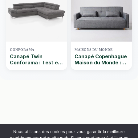
de Quel-canape |
2024
CONFORAMA
MAISONS DU MONDE
Canapé Twin
Canapé Copenhague
Conforama : Test et
Maison du Monde :
avis du canapé
Test du canapé 3
d’angle convertible
places
quatre places
Nous utilisons des cookies pour vous garantir la meilleure
expérience sur notre site web. Si vous continuez à utiliser ce