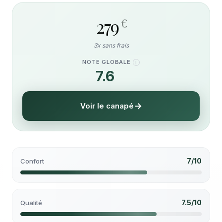
279
€
3x sans frais
NOTE GLOBALE
I
7.6
/10
Voir le canapé
7/10
Confort
7.5/10
Qualité