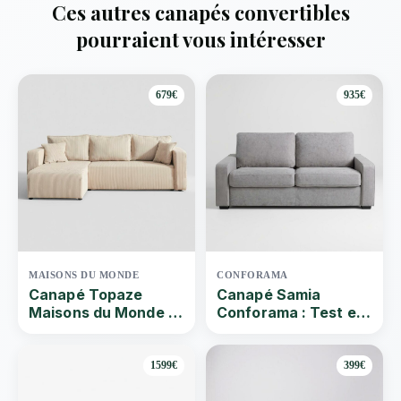
Ces autres canapés convertibles
pourraient vous intéresser
679€
935€
MAISONS DU MONDE
CONFORAMA
Canapé Topaze
Canapé Samia
Maisons du Monde |
Conforama : Test et
Que vaut ce Canapé
avis du canapé
d’angle réversible
convertible
convertible 4
1599€
399€
places? Test & Avis