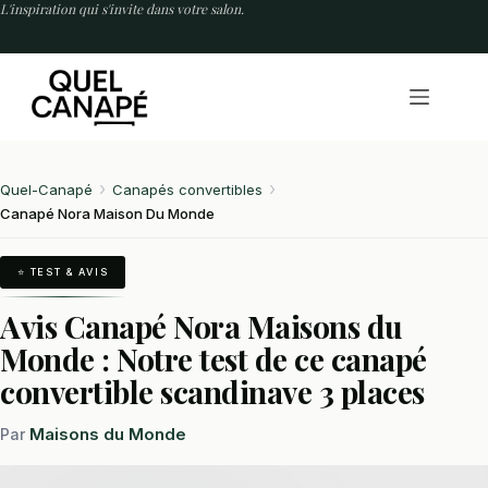
Passer
L'inspiration qui s'invite dans votre salon.
au
contenu
Quel-Canapé
Canapés convertibles
Canapé Nora Maison Du Monde
⭐ TEST & AVIS
Avis Canapé Nora Maisons du
Monde : Notre test de ce canapé
convertible scandinave 3 places
Maisons du Monde
Par