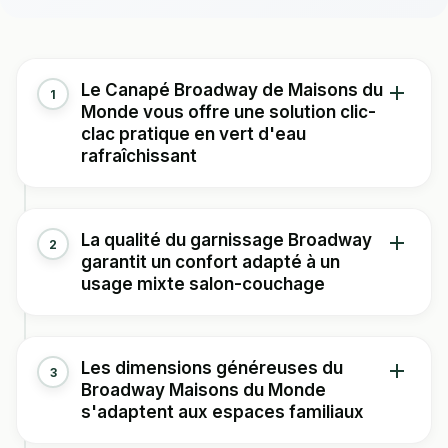
Le Canapé Broadway de Maisons du
1
Monde vous offre une solution clic-
clac pratique en vert d'eau
rafraîchissant
Vous découvrirez avec ce canapé convertible une
La qualité du garnissage Broadway
2
teinte vert d'eau particulièrement vitaminée qui
garantit un confort adapté à un
apportera une note pop et moderne à votre salon. Le
usage mixte salon-couchage
revêtement en tissu 100% polyester révèle une couleur
légèrement plus soutenue que sur les photos, comme le
confirment plusieurs utilisateurs, mais cette nuance
Vous profiterez d'un garnissage étudié avec des
Les dimensions généreuses du
3
procure un effet sophistiqué très apprécié. Vous
densités de mousse polyuréthane variant de 16 à 50
Broadway Maisons du Monde
bénéficierez d'une structure en bois d'eucalyptus
kg/m³ selon les zones. Cette conception technique
s'adaptent aux espaces familiaux
associée à des pieds en hévéa clair, garantissant
vous assure un maintien correct pour les assises