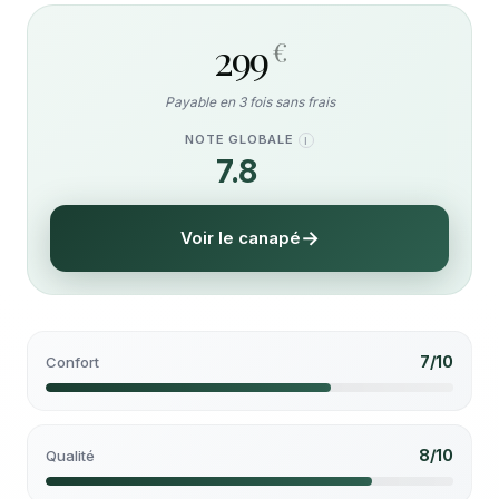
299
€
Payable en 3 fois sans frais
NOTE GLOBALE
I
7.8
/10
Voir le canapé
7/10
Confort
8/10
Qualité