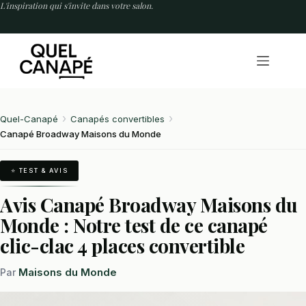
Passer
L'inspiration qui s'invite dans votre salon.
au
contenu
Quel-Canapé
Canapés convertibles
Canapé Broadway Maisons du Monde
⭐ TEST & AVIS
Avis Canapé Broadway Maisons du
Monde : Notre test de ce canapé
clic-clac 4 places convertible
Maisons du Monde
Par