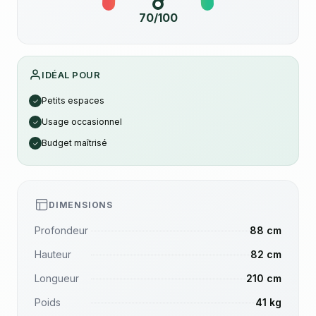
70/100
IDÉAL POUR
Petits espaces
✓
Usage occasionnel
✓
Budget maîtrisé
✓
DIMENSIONS
Profondeur
88 cm
Hauteur
82 cm
Longueur
210 cm
Poids
41 kg