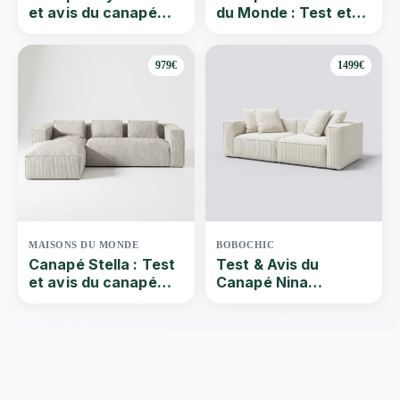
et avis du canapé
du Monde : Test et
d’angle convertible
avis
979€
1499€
MAISONS DU MONDE
BOBOCHIC
Canapé Stella : Test
Test & Avis du
et avis du canapé
Canapé Nina
d’angle 4 places en
Bobochic | Que vaut
velours
ce Canapé droit fixe
4 places beige assise
profonde velours
côtelé ? Par Quel-
canape | 2024