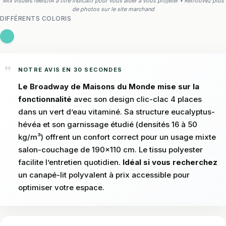
Mix visuels réels/IA à titre indicatif pour vous aider à vous projeter • Retrouvez plus
de photos sur le site marchand
DIFFÉRENTS COLORIS
NOTRE AVIS EN 30 SECONDES
Le Broadway de Maisons du Monde mise sur la
fonctionnalité
avec son design clic-clac 4 places
dans un vert d’eau vitaminé. Sa structure eucalyptus-
hévéa et son garnissage étudié (densités 16 à 50
kg/m³) offrent un confort correct pour un usage mixte
salon-couchage de 190×110 cm. Le tissu polyester
facilite l’entretien quotidien.
Idéal si vous recherchez
un canapé-lit polyvalent à prix accessible pour
optimiser votre espace.