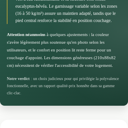
grâce à cette double fonctionnalité intelligente,
La structure en eucalyptus et les pieds en hévéa vous
permettant de profiter immédiatement de votre nouveau
eucalyptus-hévéa. Le garnissage variable selon les zones
particulièrement appréciable dans les logements où
assureront une stabilité durable, ces essences étant
mobilier.
(16 à 50 kg/m³) assure un maintien adapté, tandis que le
chaque mètre carré compte.
reconnues pour leur résistance dans l'ameublement.
pied central renforce la stabilité en position couchage.
Vous devriez pouvoir compter sur ce mobilier pendant
Pensez à vérifier l'accessibilité de votre logement avant
plusieurs années d'usage mixte salon-couchage.
la livraison, car ce canapé nécessite un passage d'au
Attention néanmoins
à quelques ajustements : la couleur
moins 192 cm en largeur lors du transport du colis.
Notre conseil pour optimiser la longévité de votre
s'avère légèrement plus soutenue qu'en photo selon les
Broadway
utilisateurs, et le confort en position lit reste ferme pour un
couchage d'appoint. Les dimensions généreuses (210x88x82
Pensez à utiliser le pied central fourni lors des
cm) nécessitent de vérifier l'accessibilité de votre logement.
couchages pour répartir les contraintes sur l'ensemble
de la structure. Cette précaution simple prolongera la
Notre verdict
: un choix judicieux pour qui privilégie la polyvalence
vie de votre mécanisme clic-clac et maintiendra un
fonctionnelle, avec un rapport qualité-prix honnête dans sa gamme
confort optimal.
clic-clac.