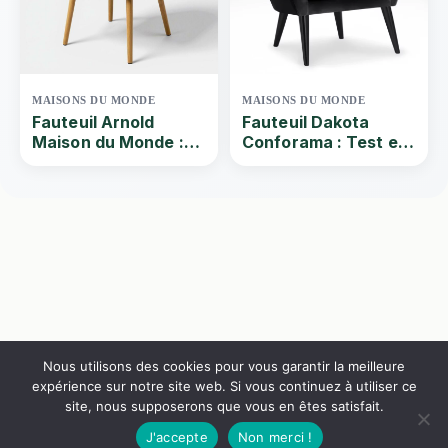
MAISONS DU MONDE
MAISONS DU MONDE
Fauteuil Arnold
Fauteuil Dakota
Maison du Monde :
Conforama : Test et
Test et avis du
avis du fauteuil en
fauteuil vintage
tissu
Nous utilisons des cookies pour vous garantir la meilleure
expérience sur notre site web. Si vous continuez à utiliser ce
site, nous supposerons que vous en êtes satisfait.
J'accepte
Non merci !