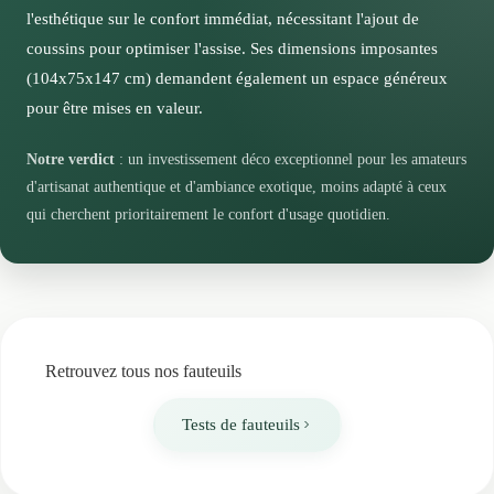
dimensions généreuses de l'assise circulaire vous
l'esthétique sur le confort immédiat, nécessitant l'ajout de
autoriseront différentes positions, que vous souhaitiez
coussins pour optimiser l'assise. Ses dimensions imposantes
vous installer pour lire, méditer ou simplement
(104x75x147 cm) demandent également un espace généreux
contempler votre jardin.
pour être mises en valeur.
Les avantages de cette assise modulable
Notre verdict
: un investissement déco exceptionnel pour les amateurs
Cette flexibilité d'aménagement fait de ce modèle un
d'artisanat authentique et d'ambiance exotique, moins adapté à ceux
investissement durable qui évoluera avec vos goûts et
qui cherchent prioritairement le confort d'usage quotidien.
vos besoins au fil des années.
Retrouvez tous nos fauteuils
Tests de fauteuils