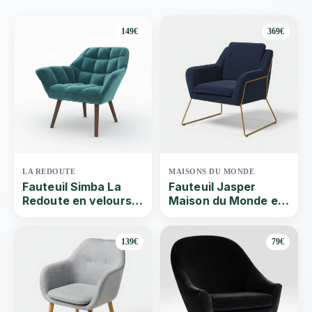
149€
369€
LA REDOUTE
MAISONS DU MONDE
Fauteuil Simba La
Fauteuil Jasper
Redoute en velours :
Maison du Monde en
Test et avis
velours : Test et avis
139€
79€