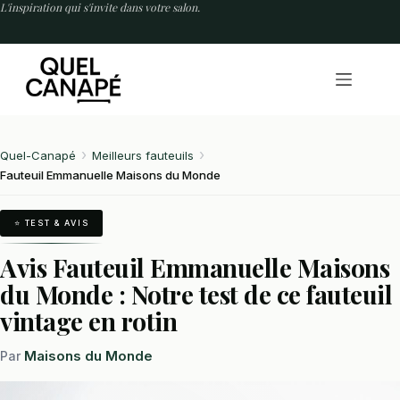
Passer
L'inspiration qui s'invite dans votre salon.
au
contenu
Quel-Canapé
Meilleurs fauteuils
Fauteuil Emmanuelle Maisons du Monde
⭐ TEST & AVIS
Avis Fauteuil Emmanuelle Maisons
du Monde : Notre test de ce fauteuil
vintage en rotin
Maisons du Monde
Par