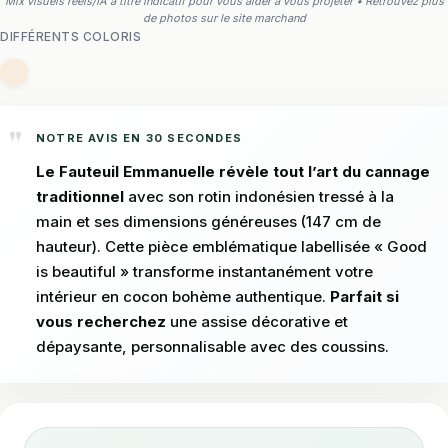
Mix visuels réels/IA à titre indicatif pour vous aider à vous projeter • Retrouvez plus
de photos sur le site marchand
DIFFÉRENTS COLORIS
NOTRE AVIS EN 30 SECONDES
Le Fauteuil Emmanuelle révèle tout l’art du cannage
traditionnel
avec son rotin indonésien tressé à la
main et ses dimensions généreuses (147 cm de
hauteur). Cette pièce emblématique labellisée « Good
is beautiful » transforme instantanément votre
intérieur en cocon bohème authentique.
Parfait si
vous recherchez
une assise décorative et
dépaysante, personnalisable avec des coussins.